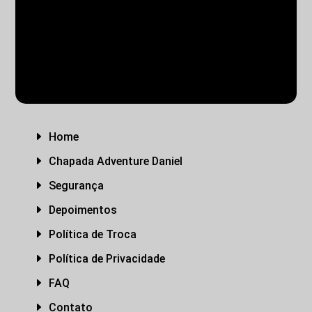
PASSEIOS NA CHAPADA
TRANSFER
PACOTES PRIVATIVOS
E
Home
E
Chapada Adventure Daniel
E
Segurança
E
Depoimentos
E
Política de Troca
E
Política de Privacidade
E
FAQ
E
Contato