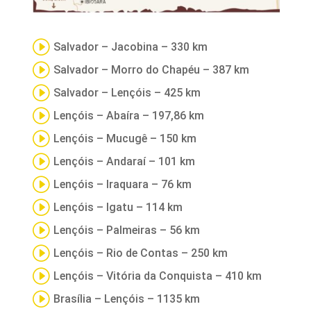
I
Salvador – Jacobina – 330 km
I
Salvador – Morro do Chapéu – 387 km
I
Salvador – Lençóis – 425 km
I
Lençóis – Abaíra – 197,86 km
I
Lençóis – Mucugê – 150 km
I
Lençóis – Andaraí – 101 km
I
Lençóis – Iraquara – 76 km
I
Lençóis – Igatu – 114 km
I
Lençóis – Palmeiras – 56 km
I
Lençóis – Rio de Contas – 250 km
I
Lençóis – Vitória da Conquista – 410 km
I
Brasília – Lençóis – 1135 km