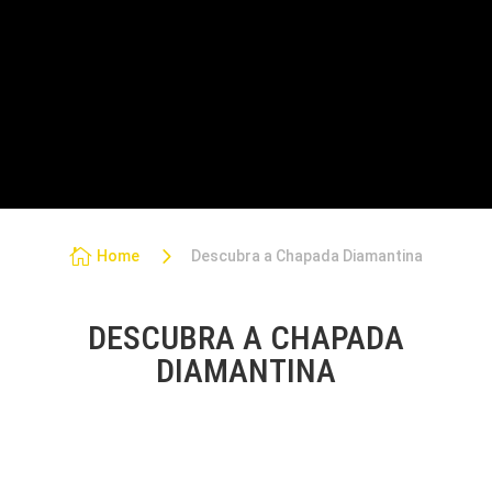
PASSEIOS NA CHAPADA
TRANSFER
PACOTES PRIVATIVOS
5

Home
Descubra a Chapada Diamantina
DESCUBRA A CHAPADA
DIAMANTINA