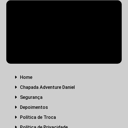
PACOTES EM GRUPOS
PASSEIOS NA CHAPADA
TRANSFER
PACOTES PRIVATIVOS
E
Home
E
Chapada Adventure Daniel
E
Segurança
E
Depoimentos
E
Política de Troca
E
Política de Privacidade