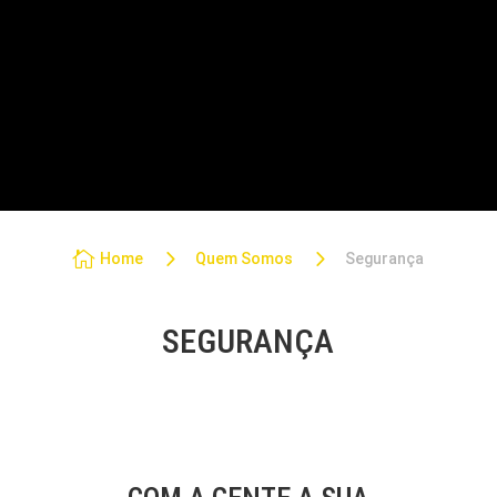
PASSEIOS NA CHAPADA
TRANSFER
PACOTES PRIVATIVOS
5
5

Home
Quem Somos
Segurança
SEGURANÇA