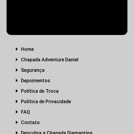
TRANSFER
PACOTES PRIVATIVOS
E
Home
E
Chapada Adventure Daniel
E
Segurança
E
Depoimentos
E
Política de Troca
E
Política de Privacidade
E
FAQ
E
Contato
E
Descubra a Chapada Diamantina