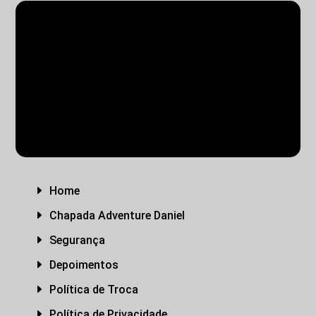
PACOTES EM GRUPOS
PASSEIOS NA CHAPADA
TRANSFER
PACOTES PRIVATIVOS
E
Home
E
Chapada Adventure Daniel
E
Segurança
E
Depoimentos
E
Política de Troca
E
Política de Privacidade