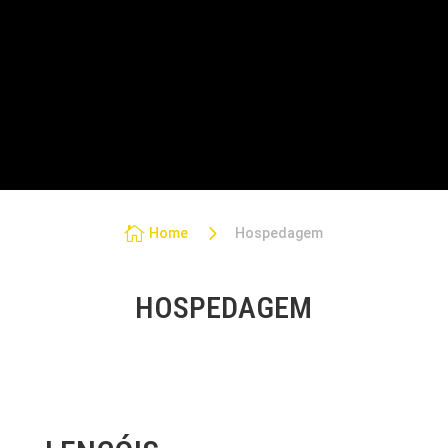
PASSEIOS NA CHAPADA
TRANSFER
PACOTES PRIVATIVOS
5

Home
Hospedagem
HOSPEDAGEM