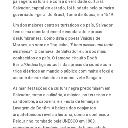
paisagens naturais e com a diversidade cultural.
Salvador, capital do estado, foi fundada pelo primeiro
governador-geral do Brasil, Tomé de Sousa, em 1549.
Um dos maiores centros turísticos do país, Salvador
tem clima constantemente ensolarado e praias
deslumbrantes. Como diria o poeta Vinicius de
Moraes, ao som de Toquinho,
“É bom passar uma tarde
em Itapoã”
. O carnaval de Salvador é um dos mais
conhecidos do país. O famoso circuito Dodô
Barra/Ondina liga estas lindas praias da cidade com
trios elétricos animando o público com muito afoxé e
ao som de estrelas do axé como Ivete Sangalo. .
As manifestações da cultura negra predominam em
Salvador, como a culinária, a música, os terreiros de
candomblé, a capoeira, e a Festa de Iemanjá e
Lavagem do Bonfim. A beleza dos conjuntos
arquitetônicos revela a história, como o conhecido
Pelourinho, tombado pela UNESCO em 1983,
considerado patrimônio histórico da humanidade.