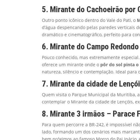
5. Mirante do Cachoeirão por
Outro ponto icônico dentro do Vale do Pati, o
M
d’água despencando pelas paredes verticais do
dramático e cinematográfico, perfeito para co
6. Mirante do Campo Redondo 
Pouco conhecido, mas extremamente especial.
oferece um mirante onde o
pôr do sol pinta o
natureza, silêncio e contemplação. Ideal par
7. Mirante da cidade de Lençó
Quem visita o Parque Municipal da Muritiba, al
contemplar o Mirante da cidade de Lençóis, ex
8. Mirante 3 irmãos – Parace 
Para quem percorre a BR-242, é impossível nã
lado, formando um dos cenários mais marcant
bem próximos ao famoso Morro do Pai Inácio, e