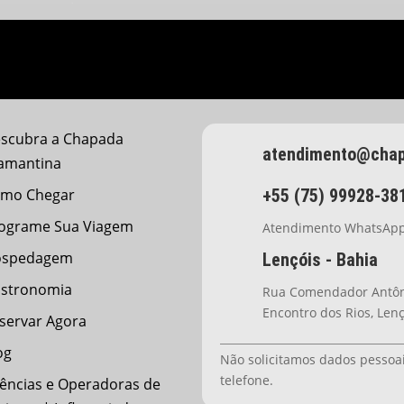
PASSEIOS NA
TRANSFER
CHAPADA
scubra a Chapada
atendimento@chap
amantina
mo Chegar
+55 (75) 99928-38
ograme Sua Viagem
Atendimento WhatsAp
ospedagem
Lençóis - Bahia
stronomia
Rua Comendador Antôni
Encontro dos Rios, Len
servar Agora
og
Não solicitamos dados pessoai
telefone.
ências e Operadoras de