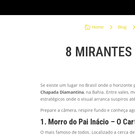
GRUPOS
5

Home
Blog
8 MIRANTES
Se existe um lugar no Brasil onde o horizonte 
Chapada Diamantina
, na Bahia. Entre vales,
estratégicos onde o visual arranca suspiros at
Prepare a câmera, respire fundo e conheça ag
1. Morro do Pai Inácio – O Ca
O mais famoso de todos. Localizado a cerca de