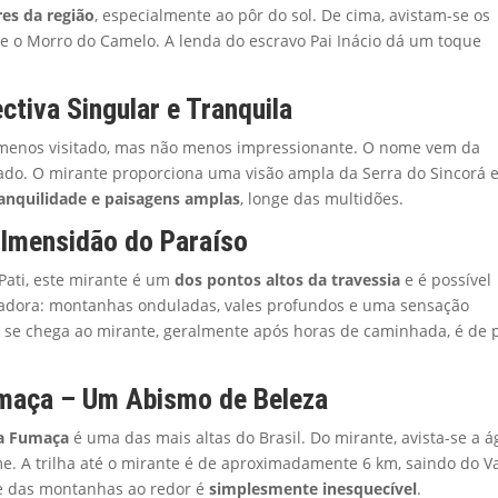
es da região
, especialmente ao pôr do sol. De cima, avistam-se os
 e o Morro do Camelo. A lenda do escravo Pai Inácio dá um toque
ctiva Singular e Tranquila
menos visitado, mas não menos impressionante. O nome vem da
do. O mirante proporciona uma visão ampla da Serra do Sincorá 
anquilidade e paisagens amplas
, longe das multidões.
A Imensidão do Paraíso
 Pati, este mirante é um
dos pontos altos da travessia
e é possível
tadora: montanhas onduladas, vales profundos e uma sensação
 se chega ao mirante, geralmente após horas de caminhada, é de 
umaça – Um Abismo de Beleza
da Fumaça
é uma das mais altas do Brasil. Do mirante, avista-se a 
e. A trilha até o mirante é de aproximadamente 6 km, saindo do V
o e das montanhas ao redor é
simplesmente inesquecível
.