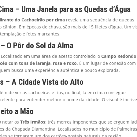
 Cima – Uma Janela para as Quedas d’Água
irante do Cachoeirão por cima
revela uma sequência de quedas
 cânion. Em épocas de chuva, são mais de 15 filetes d’água. Um vi
ntemplação e fotos marcantes.
– O Pôr do Sol da Alma
 Localizado em uma área de acesso controlado, o
Campo Redondo
 céu com tons de laranja, rosa e roxo
. É um lugar de conexão com
a quem busca uma experiência autêntica e pouco explorada.
is – A Cidade Vista do Alto
ém de ver as cachoeiras e rios, no final, lá em cima consegue
celente para entender melhor o nome da cidade. O visual é incríve
Feito a Mão
o notar os
Três Irmãos
: três morros imponentes que se erguem lad
es da Chapada Diamantina. Localizados no município de Palmeiras
les se tornaram um dos cartões-postais naturais da região,