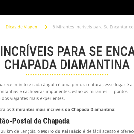
CHAPADA
5
5
Dicas de Viagem
8 Mirantes Incríveis para Se Encantar 
 INCRÍVEIS PARA SE ENC
CHAPADA DIAMANTINA
parece infinito e cada ângulo é uma pintura natural, esse lugar é a
 montanhas e cachoeiras imponentes, estão os mirantes — pontos
é dos viajantes mais experientes.
ora os
8 mirantes mais incríveis da Chapada Diamantina
:
rtão-Postal da Chapada
 28 km de Lençóis, o
Morro do Pai Inácio
é de fácil acesso e oferec