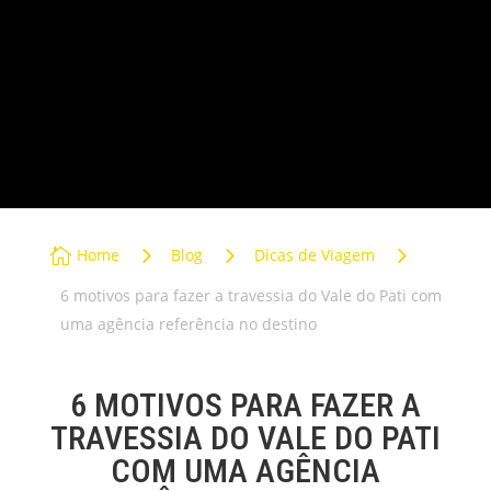
PASSEIOS NA CHAPADA
TRANSFER
PACOTES PRIVATIVOS
5
5
5

Home
Blog
Dicas de Viagem
6 motivos para fazer a travessia do Vale do Pati com
uma agência referência no destino
6 MOTIVOS PARA FAZER A
TRAVESSIA DO VALE DO PATI
COM UMA AGÊNCIA