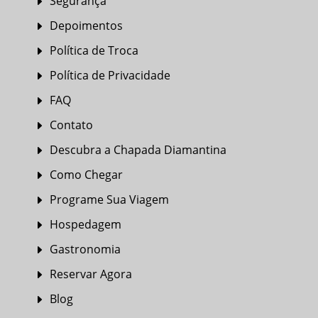
Segurança
E
Depoimentos
E
Política de Troca
E
Política de Privacidade
E
FAQ
E
Contato
E
Descubra a Chapada Diamantina
E
Como Chegar
E
Programe Sua Viagem
E
Hospedagem
E
Gastronomia
E
Reservar Agora
E
Blog
E