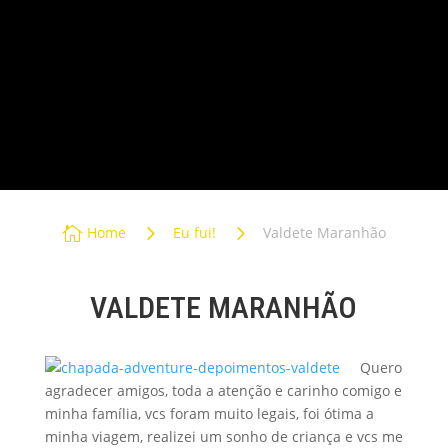
PASSEIOS NA CHAPADA
TRANSFER
PACOTES PRIVATIVOS
5
5

Home
Eu fui!
Valdete Maranhão
VALDETE MARANHÃO
Quero
agradecer amigos, toda a atenção e carinho comigo e
minha família, vcs foram muito legais, foi ótima a
minha viagem, realizei um sonho de criança e vcs me