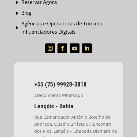
Reservar Agora
E
Blog
E
Agências e Operadoras de Turismo |
E
Influenciadores Digitais
+55 (75) 99928-3818
Atendimento WhatsApp
Lençóis - Bahia
Rua Comendador Antônio Botelho de
Andrade, Quadra 24 lote 07, Encontro
dos Rios, Lençóis – Chapada Diamantina