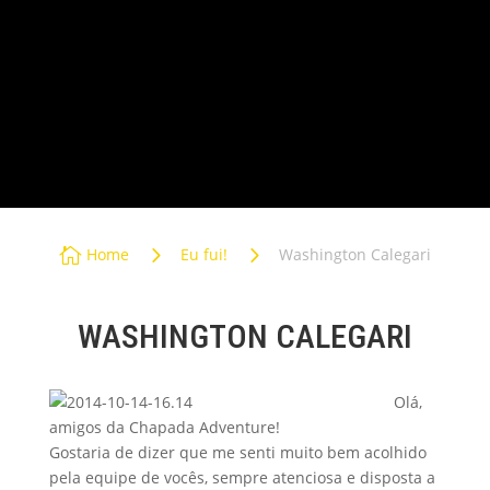
PASSEIOS NA CHAPADA
TRANSFER
PACOTES PRIVATIVOS
5
5

Home
Eu fui!
Washington Calegari
WASHINGTON CALEGARI
Olá,
amigos da Chapada Adventure!
Gostaria de dizer que me senti muito bem acolhido
pela equipe de vocês, sempre atenciosa e disposta a