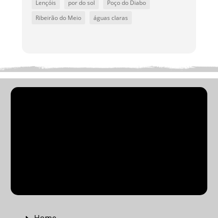
Lençóis
por do sol
Poço do Diabo
Ribeirão do Meio
águas claras
PACOTES EM GRUPOS
PASSEIOS NA CHAPADA
TRANSFER
PACOTES PRIVATIVOS