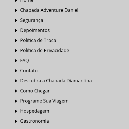
Home
E
Chapada Adventure Daniel
E
Segurança
E
Depoimentos
E
Política de Troca
E
Política de Privacidade
E
FAQ
E
Contato
E
Descubra a Chapada Diamantina
E
Como Chegar
E
Programe Sua Viagem
E
Hospedagem
E
Gastronomia
E